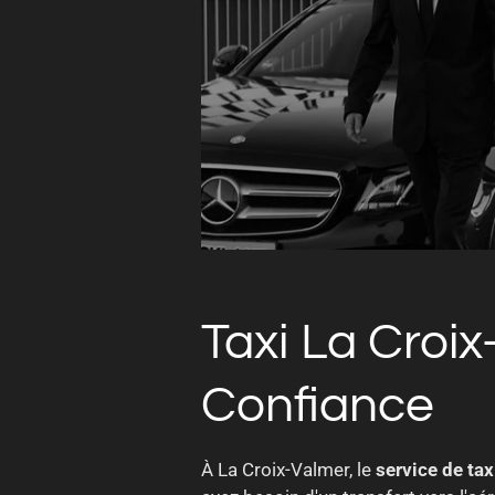
Taxi La Croix
Confiance
À La Croix-Valmer, le
service de tax