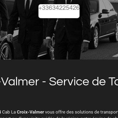
+33634225426
-Valmer - Service de T
i
Cab La
Croix-Valmer
vous offre des solutions de transport