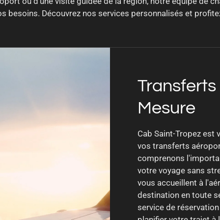
roport ou d'une visite guidée de la région, notre équipe de c
s besoins. Découvrez nos services personnalisés et profitez 
Transferts
Mesure
Cab Saint-Tropez est v
vos transferts aéropo
comprenons l'importa
votre voyage sans str
vous accueillent à l'a
destination en toute s
service de réservation
planifier votre trajet à