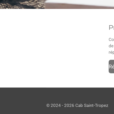
P
Co
de
ré
Ré
© 2024 - 2026 Cab Saint-Tropez